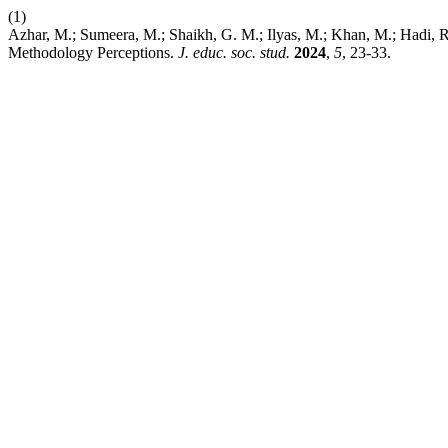
(1)
Azhar, M.; Sumeera, M.; Shaikh, G. M.; Ilyas, M.; Khan, M.; Hadi, 
Methodology Perceptions.
J. educ. soc. stud.
2024
,
5
, 23-33.